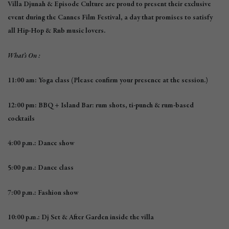
Villa Djunah & Episode Culture are proud to present their exclusive
event during the Cannes Film Festival, a day that promises to satisfy
all Hip-Hop & Rnb music lovers.
What’s On :
11:00 am: Yoga class (Please confirm your presence at the session.)
12:00 pm: BBQ + Island Bar: rum shots, ti-punch & rum-based
cocktails
4:00 p.m.: Dance show
5:00 p.m.: Dance class
7:00 p.m.: Fashion show
10:00 p.m.: Dj Set & After Garden inside the villa