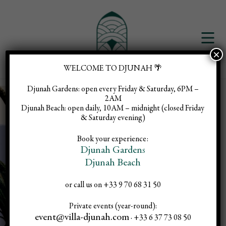
×
WELCOME TO DJUNAH 🌴
Djunah Gardens:
open every Friday & Saturday, 6PM –
2AM
Djunah Beach:
open daily, 10AM – midnight (closed Friday
& Saturday evening)
Book your experience:
Djunah Gardens
Djunah Beach
or call us on +33 9 70 68 31 50
Private events (year-round):
event@villa-djunah.com
· +33 6 37 73 08 50