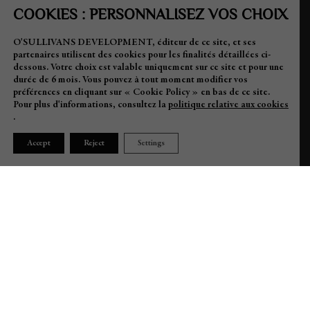
COOKIES : PERSONNALISEZ VOS CHOIX
ADRESSE
O'SULLIVANS DEVELOPMENT, éditeur de ce site, et ses
partenaires utilisent des cookies pour les finalités détaillées ci-
dessous.
Votre choix est valable uniquement sur ce site et pour une
1 Boulevard Charles Guillaumont, 06160 Antibes Juan-les-Pins
durée de 6 mois.
Vous pouvez à tout moment modifier vos
préférences en cliquant sur « Cookie Policy » en bas de ce site.
CONTACT
Pour plus d'informations, consultez la
politique relative aux cookies
.
+33 9 70 68 31 50
Accept
Reject
Settings
info@villa-djunah.com
event@villa-djunah.com
(for privatisations only)
INFOS PRATIQUES
Private Parking – Valet Service
Elegant Dresscode Required