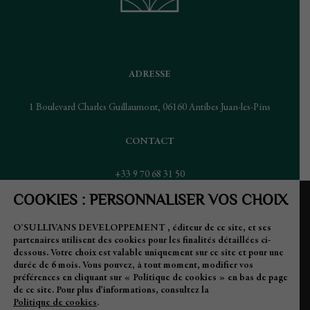
ADRESSE
1 Boulevard Charles Guillaumont, 06160 Antibes Juan-les-Pins
CONTACT
+33 9 70 68 31 50
COOKIES : PERSONNALISER VOS CHOIX
info@villa-djunah.com
O’SULLIVANS DEVELOPPEMENT , éditeur de ce site, et ses
event@villa-djunah.com
partenaires utilisent des cookies pour les finalités détaillées ci-
(pour les privatisations
dessous. Votre choix est valable uniquement sur ce site et pour une
uniquement)
durée de 6 mois. Vous pouvez, à tout moment, modifier vos
préférences en cliquant sur « Politique de cookies » en bas de page
de ce site. Pour plus d'informations, consultez la
Politique de cookies
.