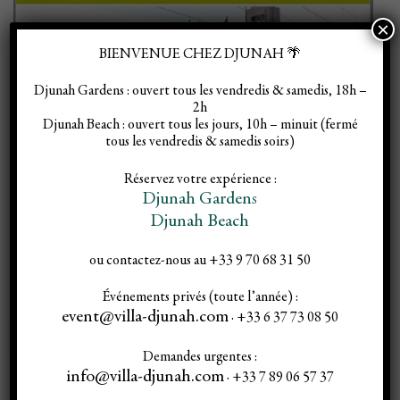
×
BIENVENUE CHEZ DJUNAH 🌴
Djunah Gardens :
ouvert tous les vendredis & samedis, 18h –
2h
Djunah Beach :
ouvert tous les jours, 10h – minuit (fermé
tous les vendredis & samedis soirs)
Réservez votre expérience :
Djunah Gardens
Djunah Beach
VILLA EL DJEZAIR A JUAN LES PINS CHRONIQUE D’UNE
ou contactez-nous au +33 9 70 68 31 50
OASIS
Événements privés (toute l’année) :
event@villa-djunah.com
· +33 6 37 73 08 50
LIRE L'ARTICLE
Demandes urgentes :
info@villa-djunah.com
· +33 7 89 06 57 37