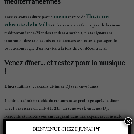
méditerranéennes
menu
l’
histoire
Laissez-vous séduire par un
inspiré de
vibrante de la Villa
et des saveurs authentiques de la
cuisine
méditerranéenne
.
Viandes tendres à souhait, plats signatures
innovants, desserts exquis et généreuses assiettes à partager
, le
tout accompagné d’un service à la fois
chic et décontracté
.
Venez dîner… et restez pour la musique
!
Dîners raffinés, cocktails divins et DJ sets envoûtants
L’ambiance
bohème-chic
du restaurant se prolonge après le dîner
avec l’ouverture du
club
dès
23h
. Chaque week-end, nos
DJs
résidents et invités
vous embarquent dans une expérience musicale
×
unique aux sons de
mix iconiques et éclectiques
.
BIENVENUE CHEZ DJUNAH 🌴