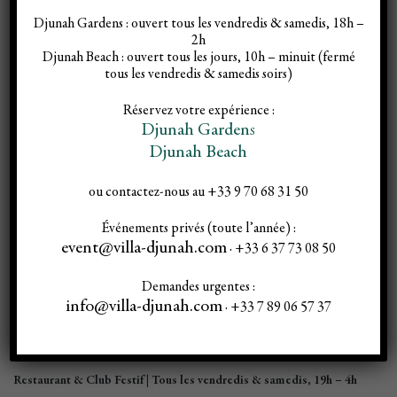
Villa Djunah, faite pour danser…
Djunah Gardens :
ouvert tous les vendredis & samedis, 18h –
Alors, dansez !
2h
Djunah Beach :
ouvert tous les jours, 10h – minuit (fermé
tous les vendredis & samedis soirs)
Suivez la foule et plongez dans
l’after-party la plus exclusive
Réservez votre expérience :
d’Antibes
. Avec ses
intérieurs élégants et intimistes
, notre
club
Djunah Gardens
prestigieux
vous attend
tous les vendredis et samedis, de 23h à 4h
.
Djunah Beach
Fraîche, vibrante, avec une touche de folie – chaque soirée à Djunah
ou contactez-nous au +33 9 70 68 31 50
est unique !
Événements privés (toute l’année) :
Réservez dès maintenant
et préparez-vous à vivre un week-
event@villa-djunah.com
· +33 6 37 73 08 50
end inoubliable !
Demandes urgentes :
Souvenirs inoubliables, chaque week-
info@villa-djunah.com
· +33 7 89 06 57 37
end à Villa Djunah
Restaurant & Club Festif
|
Tous les vendredis & samedis, 19h – 4h