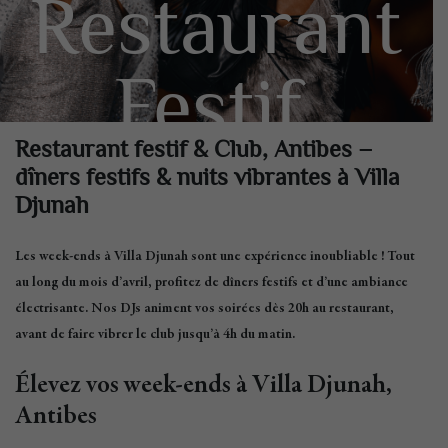
Restaurant
Festif,
Antibes
Restaurant festif & Club, Antibes –
dîners festifs & nuits vibrantes à Villa
Djunah
Les week-ends à
Villa Djunah
sont une
expérience inoubliable
! Tout
au long du mois d’avril, profitez de
dîners festifs
et d’
une ambiance
électrisante
. Nos DJs animent vos soirées dès
20h au restaurant
,
avant de faire vibrer le
club jusqu’à 4h du matin
.
Élevez vos week-ends à Villa Djunah,
Antibes