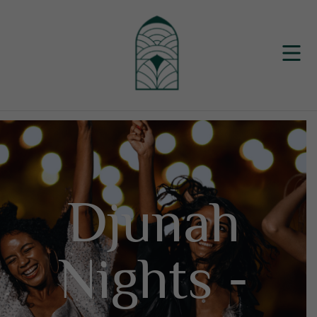
Djunah
Nights -